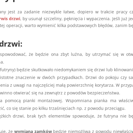
y jest za zadanie niezwykle łatwe, dopiero w trakcie pracy c
rwis drzwi
, by usunął szczeliny, pęknięcia i wypaczenia. Jeśli już j
tej operacji, warto wymienić kilka podstawowych błędów, zanim b
drzwi:
spowodować, że będzie ona zbyt luźna, by utrzymać się w otw
na.
futryny) będzie skutkowało niedomykaniem się drzwi lub klinowan
 istotne znaczenie w dwóch przypadkach. Drzwi do pokoju czy s
enia z uwagi na najczęściej małą powierzchnię korytarza. W przy
 powinno otwierać się na zewnątrz z powodów bezpieczeństwa.
za pomocą pianki montażowej. Wspomniana pianka ma właściw
ć, co się stanie po kilku trzaśnięciach np. z powodu przeciągu.
żkich drzwi, brak tych elementów spowoduje, że futryna nie b
uje, że
wymiana zamków
będzie niemożliwa z powodu niewłaści