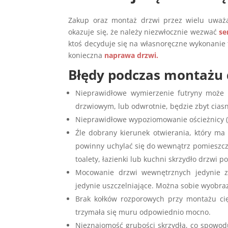
Zakup oraz montaż drzwi przez wielu uważan
okazuje się, że należy niezwłocznie wezwać
se
ktoś decyduje się na własnoręczne wykonanie 
konieczna
naprawa drzwi.
Błędy podczas montażu 
Nieprawidłowe wymierzenie futryny może 
drzwiowym, lub odwrotnie, będzie zbyt cias
Nieprawidłowe wypoziomowanie ościeżnicy (
Źle dobrany kierunek otwierania, który ma
powinny uchylać się do wewnątrz pomieszcz
toalety, łazienki lub kuchni skrzydło drzwi
Mocowanie drzwi wewnętrznych jedynie 
jedynie uszczelniające. Można sobie wyobrazi
Brak kołków rozporowych przy montażu cię
trzymała się muru odpowiednio mocno.
Nieznajomość grubości skrzydła, co spowod