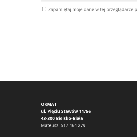
Zapamiętaj moje dane w tej przeglądarce p
OKMAT
ul. Pięciu Stawów 11/56
43-300 Bielsko-Biała
Mateusz:
517 464 279