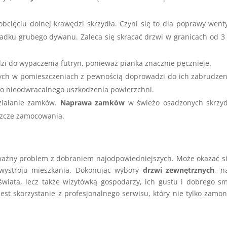
bcięciu dolnej krawędzi skrzydła. Czyni się to dla poprawy wenty
padku grubego dywanu. Zaleca się skracać drzwi w granicach od 3
zi do wypaczenia futryn, ponieważ pianka znacznie pęcznieje.
ych w pomieszczeniach z pewnością doprowadzi do ich zabrudzen
o nieodwracalnego uszkodzenia powierzchni.
ziałanie zamków.
Naprawa zamków
w świeżo osadzonych skrzyd
szcze zamocowania.
ny problem z dobraniem najodpowiedniejszych. Może okazać si
 wystroju mieszkania. Dokonując wybory
drzwi zewnętrznych
, n
 świata, lecz także wizytówką gospodarzy, ich gustu i dobrego s
st skorzystanie z profesjonalnego serwisu, który nie tylko zamon