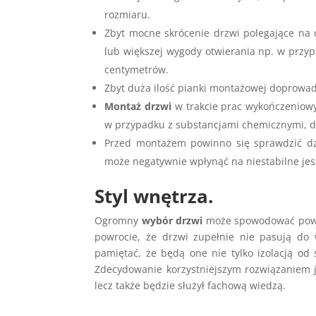
rozmiaru.
Zbyt mocne skrócenie drzwi polegające na o
lub większej wygody otwierania np. w przy
centymetrów.
Zbyt duża ilość pianki montażowej doprowad
Montaż drzwi
w trakcie prac wykończeniow
w przypadku z substancjami chemicznymi, d
Przed montażem powinno się sprawdzić d
może negatywnie wpłynąć na niestabilne je
Styl wnętrza.
Ogromny
wybór drzwi
może spowodować poważ
powrocie, że drzwi zupełnie nie pasują do
pamiętać, że będą one nie tylko izolacją od
Zdecydowanie korzystniejszym rozwiązaniem je
lecz także będzie służył fachową wiedzą.