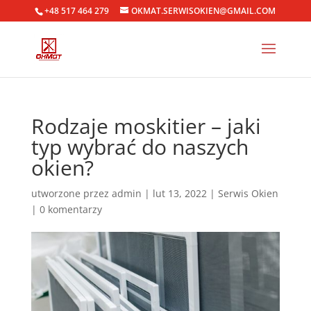
+48 517 464 279
OKMAT.SERWISOKIEN@GMAIL.COM
Rodzaje moskitier – jaki
typ wybrać do naszych
okien?
utworzone przez
admin
|
lut 13, 2022
|
Serwis Okien
|
0 komentarzy