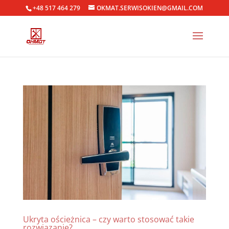
+48 517 464 279
OKMAT.SERWISOKIEN@GMAIL.COM
Ukryta ościeżnica – czy warto stosować takie
rozwiązanie?