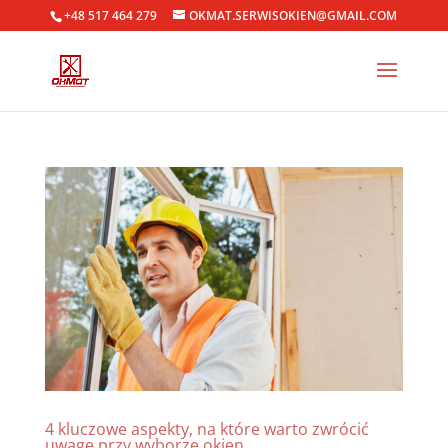
+48 517 464 279
OKMAT.SERWISOKIEN@GMAIL.COM
4 kluczowe aspekty, na które warto zwrócić
uwagę przy wyborze okien