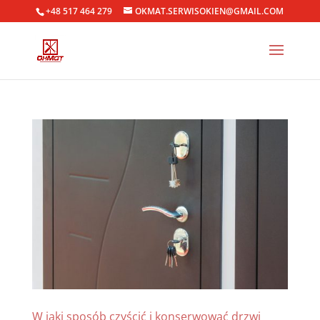
+48 517 464 279
OKMAT.SERWISOKIEN@GMAIL.COM
W jaki sposób czyścić i konserwować drzwi