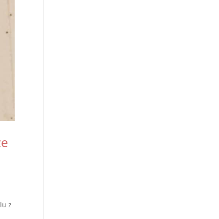
ze
lu z