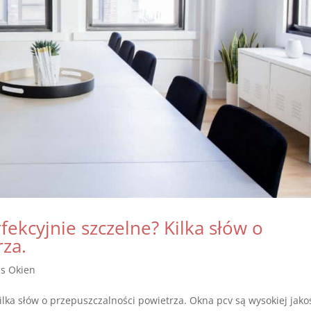
ekcyjnie szczelne? Kilka słów o
rza.
is Okien
lka słów o przepuszczalności powietrza. Okna pcv są wysokiej jakoś