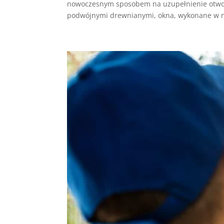
nowoczesnym sposobem na uzupełnienie otwo
podwójnymi drewnianymi, okna, wykonane w n