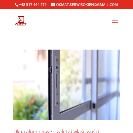
+48 517 464 279
OKMAT.SERWISOKIEN@GMAIL.COM
Okna aluminiowe – zalety i właściwości