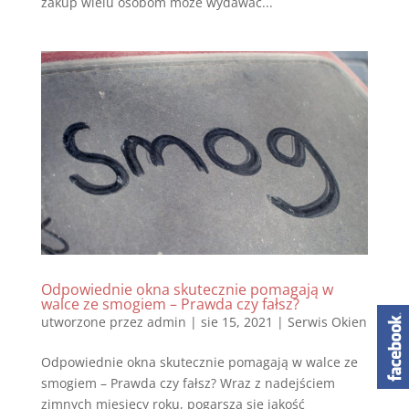
zakup wielu osobom może wydawać...
Odpowiednie okna skutecznie pomagają w
walce ze smogiem – Prawda czy fałsz?
utworzone przez
admin
|
sie 15, 2021
|
Serwis Okien
Odpowiednie okna skutecznie pomagają w walce ze
smogiem – Prawda czy fałsz? Wraz z nadejściem
zimnych miesięcy roku, pogarsza się jakość