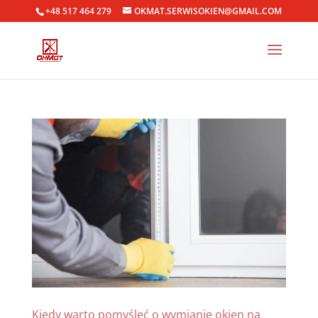
+48 517 464 279
OKMAT.SERWISOKIEN@GMAIL.COM
Kiedy warto pomyśleć o wymianie okien na