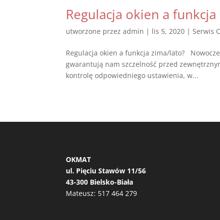
Regulacja okien a funkcja
utworzone przez
admin
|
lis 5, 2020
|
Serwis 
Regulacja okien a funkcja zima/lato? Nowocze
gwarantują nam szczelność przed zewnętrznym
kontrolę odpowiedniego ustawienia, w...
OKMAT
ul. Pięciu Stawów 11/56
43-300 Bielsko-Biała
Mateusz:
517 464 279