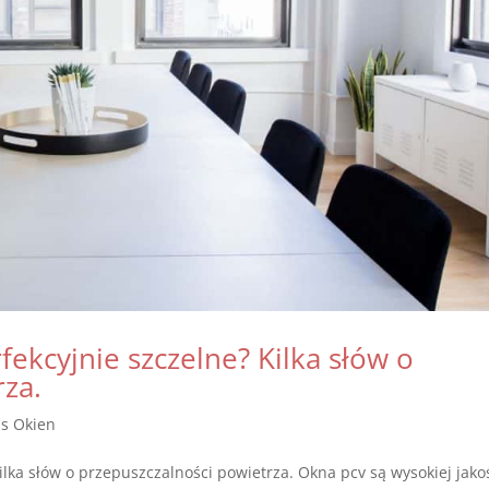
ekcyjnie szczelne? Kilka słów o
rza.
is Okien
lka słów o przepuszczalności powietrza. Okna pcv są wysokiej jakoś