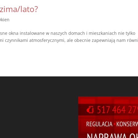
 zima/lato?
Okien
sne okna instalowane w naszych domach i mieszkaniach nie tylko
i czynnikami atmosferycznymi, ale obecnie zapewniają nam równ