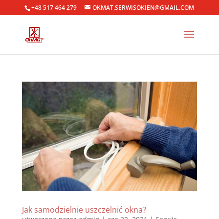
+48 517 464 279
OKMAT.SERWISOKIEN@GMAIL.COM
Jak samodzielnie uszczelnić okna?