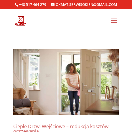
+48 517 464 279
OKMAT.SERWISOKIEN@GMAIL.COM
Ciepłe Drzwi Wejściowe – redukcja kosztów
ogrzewania