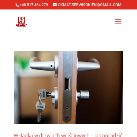
+48 517 464 279
OKMAT.SERWISOKIEN@GMAIL.COM
Wkładka w drzwiach wejściowych – jak poradzić