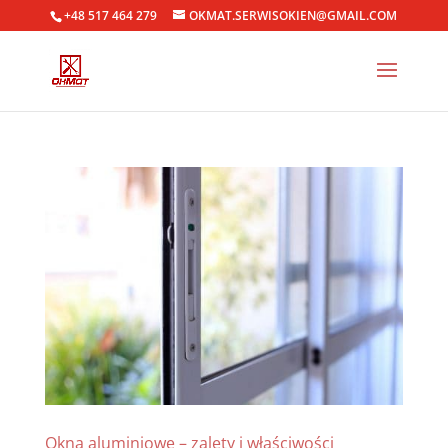
+48 517 464 279
OKMAT.SERWISOKIEN@GMAIL.COM
Okna aluminiowe – zalety i właściwości