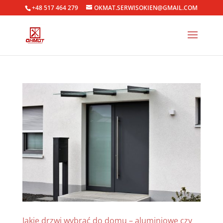
+48 517 464 279
OKMAT.SERWISOKIEN@GMAIL.COM
Jakie drzwi wybrać do domu – aluminiowe czy