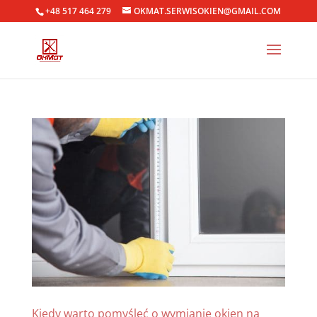
+48 517 464 279
OKMAT.SERWISOKIEN@GMAIL.COM
Kiedy warto pomyśleć o wymianie okien na