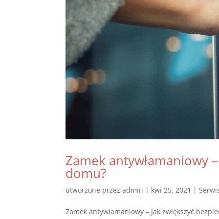
Zamek antywłamaniowy – 
domu?
utworzone przez
admin
|
kwi 25, 2021
|
Serwi
Zamek antywłamaniowy – Jak zwiększyć bezpi