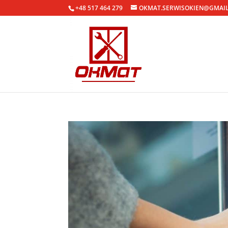
+48 517 464 279
OKMAT.SERWISOKIEN@GMAI