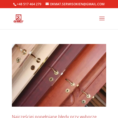
+48 517 464 279
OKMAT.SERWISOKIEN@GMAIL.COM
Najczęściej popełniane błędy przy wyborze