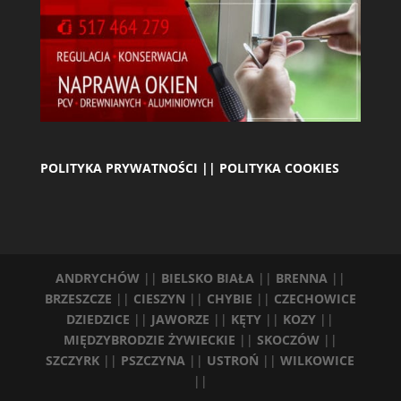
POLITYKA PRYWATNOŚCI || POLITYKA COOKIES
ANDRYCHÓW
||
BIELSKO BIAŁA
||
BRENNA
||
BRZESZCZE
||
CIESZYN
||
CHYBIE
||
CZECHOWICE
DZIEDZICE
||
JAWORZE
||
KĘTY
||
KOZY
||
MIĘDZYBRODZIE ŻYWIECKIE
||
SKOCZÓW
||
SZCZYRK
||
PSZCZYNA
||
USTROŃ
||
WILKOWICE
||