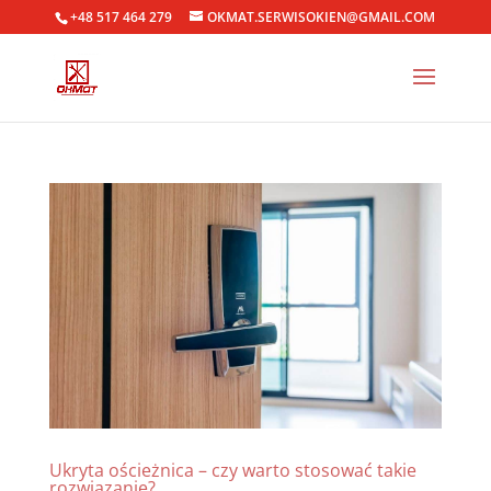
+48 517 464 279
OKMAT.SERWISOKIEN@GMAIL.COM
Ukryta ościeżnica – czy warto stosować takie
rozwiązanie?