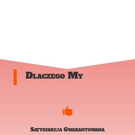
Dlaczego My

Satysfakcja Gwarantowana