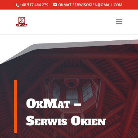
+48 517 464 279
OKMAT.SERWISOKIEN@GMAIL.COM
OkMat –
Serwis Okien