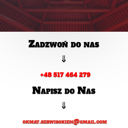
Zadzwoń do nas
⇓
+48 517 464 279
Napisz do Nas
⇓
okmat.serwisokien@gmail.com