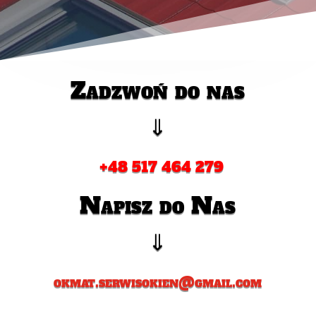
Zadzwoń do nas
⇓
+48 517 464 279
Napisz do Nas
⇓
okmat.serwisokien@gmail.com