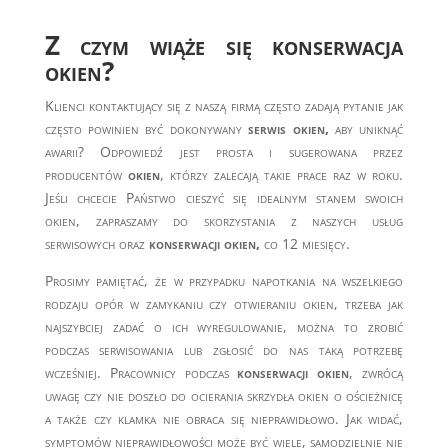
Z czym wiąże się konserwacja
okien?
Klienci kontaktujący się z naszą firmą często zadają pytanie jak
często powinien być dokonywany
serwis okien,
aby uniknąć
awarii? Odpowiedź jest prosta i sugerowana przez
producentów
okien
, którzy zalecają takie prace raz w roku.
Jeśli chcecie Państwo cieszyć się idealnym stanem swoich
okien, zapraszamy do skorzystania z naszych usług
serwisowych oraz
konserwacji okien,
co 12 miesięcy.
Prosimy pamiętać, że w przypadku napotkania na wszelkiego
rodzaju opór w zamykaniu czy otwieraniu okien, trzeba jak
najszybciej zadać o ich wyregulowanie, można to zrobić
podczas serwisowania lub zgłosić do nas taką potrzebę
wcześniej. Pracownicy podczas
konserwacji okien
, zwrócą
uwagę czy nie doszło do ocierania skrzydła okien o ościeżnicę
a także czy klamka nie obraca się nieprawidłowo. Jak widać,
symptomów nieprawidłowości może być wiele, samodzielnie nie