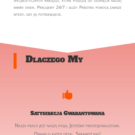
specjalistycznych narzędzi, które posłużą do usunięcia każdej
awarii okien. Pracujemy 24/7 i służy Państwu pomocą zawsze
wtedy, gdy jej potrzebujecie.
Dlaczego My

Satysfakcja Gwarantowana
Nasza praca jest naszą pasją. Jesteśmy profesjonalistami.
Dbamy o każdy detal. Sprawdź nas!