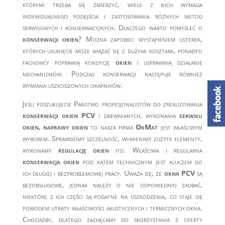
którymi trzeba się zmierzyć, wiele z nich wymaga
indywidualnego podejścia i zastosowania różnych metod
serwisowych i konserwacyjnych. Dlaczego warto pomyśleć o
konserwacji okien
? Można zapobiec wystąpieniem usterek,
których usunięcie może wiązać się z dużymi kosztami, ponadto
fachowcy poprawią kondycję
okien
i usprawnią działanie
mechanizmów. Podczas konserwacji następuje również
wymiana uszkodzonych okapników.
Jeśli poszukujecie Państwo profesjonalistów do zrealizowania
konserwacji okien PCV
i drewnianych, wykonania
serwisu
okien,
naprawy okien
to nasza firma
OkMat
jest właściwym
wyborem. Sprawdzimy szczelność, wymienimy zużyte elementy,
wykonamy
regulację okien
itd. Właściwa i regularna
konserwacja okien
pod kątem technicznym jest kluczem do
ich długiej i bezproblemowej pracy. Uważa się, że
okna PCV
są
bezobsługowe, jednak należy o nie odpowiednio zadbać,
niektóre z ich części są podatne na uszkodzenia, co staje się
powodem utraty właściwości akustycznych i termicznych okna.
Chociażby, dlatego zachęcamy do skorzystania z oferty