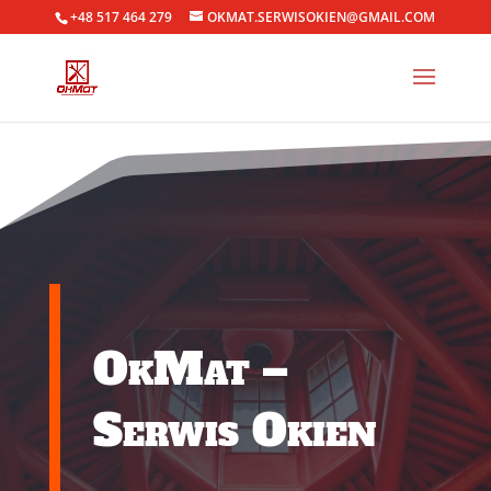
+48 517 464 279
OKMAT.SERWISOKIEN@GMAIL.COM
OkMat –
Serwis Okien