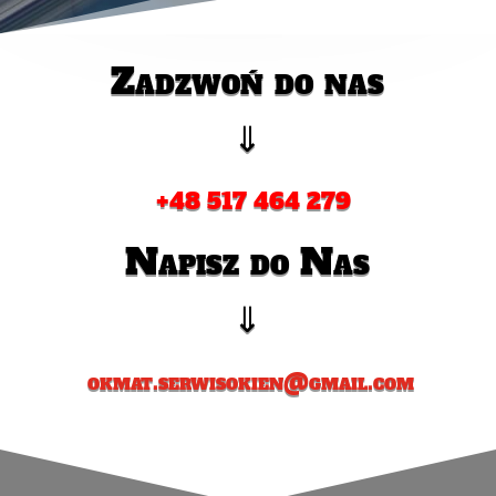
Zadzwoń do nas
⇓
+48 517 464 279
Napisz do Nas
⇓
okmat.serwisokien@gmail.com