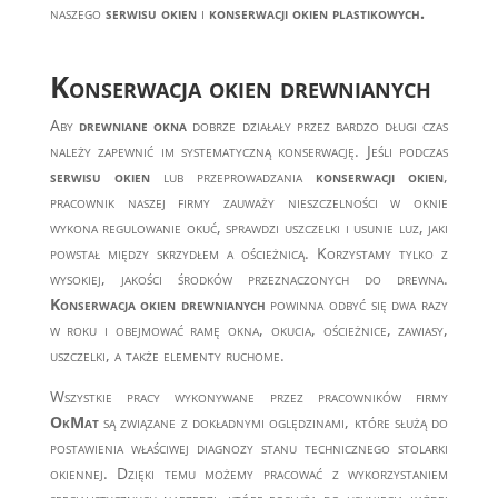
naszego
serwisu okien
i
konserwacji okien plastikowych.
Konserwacja okien drewnianych
Aby
drewniane okna
dobrze działały przez bardzo długi czas
należy zapewnić im systematyczną konserwację. Jeśli podczas
serwisu okien
lub przeprowadzania
konserwacji okien
,
pracownik naszej firmy zauważy nieszczelności w oknie
wykona regulowanie okuć, sprawdzi uszczelki i usunie luz, jaki
powstał między skrzydłem a ościeżnicą. Korzystamy tylko z
wysokiej, jakości środków przeznaczonych do drewna.
Konserwacja okien drewnianych
powinna odbyć się dwa razy
w roku i obejmować ramę okna, okucia, ościeżnice, zawiasy,
uszczelki, a także elementy ruchome.
Wszystkie pracy wykonywane przez pracowników firmy
OkMat
są związane z dokładnymi oględzinami, które służą do
postawienia właściwej diagnozy stanu technicznego stolarki
okiennej. Dzięki temu możemy pracować z wykorzystaniem