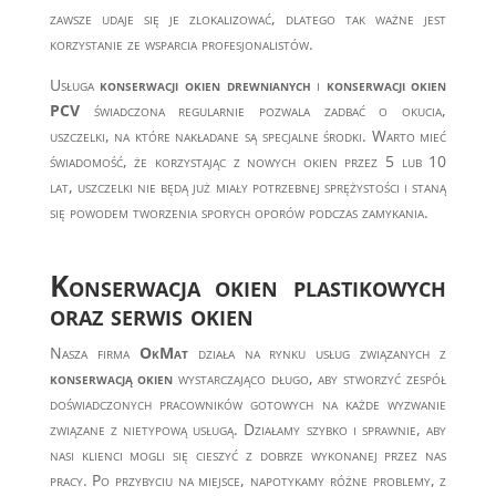
zawsze udaje się je zlokalizować, dlatego tak ważne jest
korzystanie ze wsparcia profesjonalistów.
Usługa
konserwacji okien drewnianych
i
konserwacji okien
PCV
świadczona regularnie pozwala zadbać o okucia,
uszczelki, na które nakładane są specjalne środki. Warto mieć
świadomość, że korzystając z nowych okien przez 5 lub 10
lat, uszczelki nie będą już miały potrzebnej sprężystości i staną
się powodem tworzenia sporych oporów podczas zamykania.
Konserwacja okien plastikowych
oraz serwis okien
Nasza firma
OkMat
działa na rynku usług związanych z
konserwacją okien
wystarczająco długo, aby stworzyć zespół
doświadczonych pracowników gotowych na każde wyzwanie
związane z nietypową usługą. Działamy szybko i sprawnie, aby
nasi klienci mogli się cieszyć z dobrze wykonanej przez nas
pracy. Po przybyciu na miejsce, napotykamy różne problemy, z