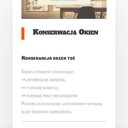
Konserwacja Okien
Konserwacja okien to:
Szereg czynności powodujący
⇒ zapobieganie awariom,
⇒ poprawę kondycji,
⇒ poprawę pracy mechanizmów
Poprzez zastosowanie odpowiednich wysokiej
klasy środków chemicznych.