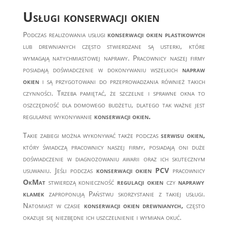
Usługi konserwacji okien
Podczas realizowania usługi
konserwacji okien plastikowych
lub drewnianych często stwierdzane są usterki, które
wymagają natychmiastowej naprawy. Pracownicy naszej firmy
posiadają doświadczenie w dokonywaniu wszelkich
napraw
okien
i są przygotowani do przeprowadzania również takich
czynności. Trzeba pamiętać, że szczelne i sprawne okna to
oszczędność dla domowego budżetu, dlatego tak ważne jest
regularne wykonywanie
konserwacji okien.
Takie zabiegi można wykonywać także podczas
serwisu okien,
który świadczą pracownicy naszej firmy, posiadają oni duże
doświadczenie w diagnozowaniu awarii oraz ich skutecznym
usuwaniu. Jeśli podczas
konserwacji okien PCV
pracownicy
OkMat
stwierdzą konieczność
regulacji okien
czy
naprawy
klamek
zaproponują Państwu skorzystanie z takiej usługi.
Natomiast w czasie
konserwacji okien drewnianych,
często
okazuje się niezbędne ich uszczelnienie i wymiana okuć.