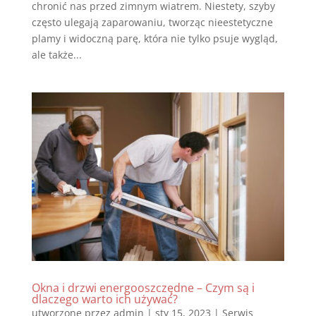
chronić nas przed zimnym wiatrem. Niestety, szyby
często ulegają zaparowaniu, tworząc nieestetyczne
plamy i widoczną parę, która nie tylko psuje wygląd,
ale także...
Okna i drzwi energooszczędne – Czym są i
dlaczego warto ich używać?
utworzone przez
admin
|
sty 15, 2023
|
Serwis