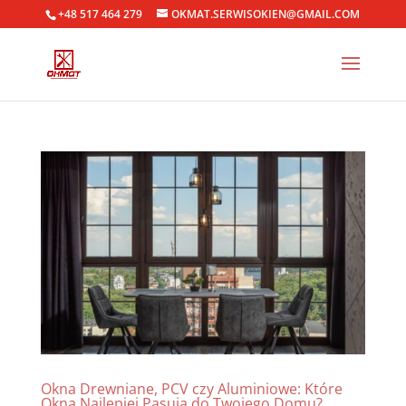
+48 517 464 279
OKMAT.SERWISOKIEN@GMAIL.COM
Okna Drewniane, PCV czy Aluminiowe: Które
Okna Najlepiej Pasują do Twojego Domu?