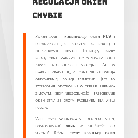
Regulacja okien
chybie
Zapobieganie i
konserwacja okien PCV
i
drewnianych jest kluczem do długiej i
nieprzerwanej obsługi. Instalując każdy
rodzaj okna, marzymy, aby w naszym domu
zawsze było ciepło i spokojnie. Ale w
praktyce zdarza się, że okna nie zapewniają
odpowiedniej izolacji termicznej. Jest to
szczególnie odczuwalne w okresie jesienno-
zimowym, kiedy nieszczelność i przeciekanie
okien stają się dużym problemem dla wielu
rodzin.
Wiele osób zastanawia się, dlaczego muszę
dostosowywać
okna
w zależności od
sezonu? Różne
tryby regulacji okien