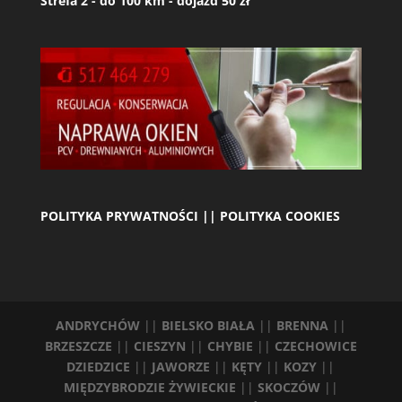
Strefa 2 - do 100 km - dojazd 50 zł
POLITYKA PRYWATNOŚCI || POLITYKA COOKIES
ANDRYCHÓW
||
BIELSKO BIAŁA
||
BRENNA
||
BRZESZCZE
||
CIESZYN
||
CHYBIE
||
CZECHOWICE
DZIEDZICE
||
JAWORZE
||
KĘTY
||
KOZY
||
MIĘDZYBRODZIE ŻYWIECKIE
||
SKOCZÓW
||