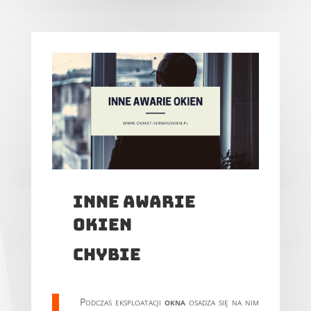
inne awarie
okien
chybie
Podczas eksploatacji
okna
osadza się na nim