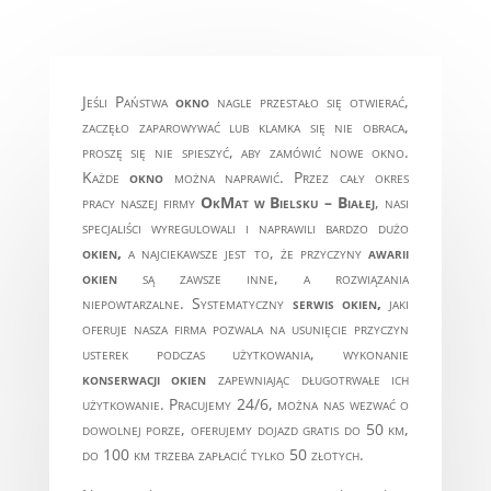
Jeśli Państwa
okno
nagle przestało się otwierać,
zaczęło zaparowywać lub klamka się nie obraca,
proszę się nie spieszyć, aby zamówić nowe okno.
Każde
okno
można naprawić. Przez cały okres
pracy naszej firmy
OkMat w Bielsku – Białej
, nasi
specjaliści wyregulowali i naprawili bardzo dużo
okien,
a najciekawsze jest to, że przyczyny
awarii
okien
są zawsze inne, a rozwiązania
niepowtarzalne. Systematyczny
serwis okien,
jaki
oferuje nasza firma pozwala na usunięcie przyczyn
usterek podczas użytkowania, wykonanie
konserwacji okien
zapewniając długotrwałe ich
użytkowanie. Pracujemy 24/6, można nas wezwać o
dowolnej porze, oferujemy dojazd gratis do 50 km,
do 100 km trzeba zapłacić tylko 50 złotych.