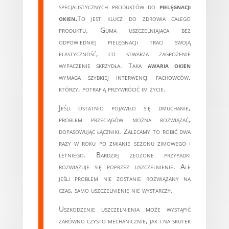
specjalistycznych produktów do
pielęgnacji
okien.
To jest klucz do zdrowia całego
produktu. Guma uszczelniająca bez
odpowiedniej pielęgnacji traci swoją
elastyczność, co stwarza zagrożenie
wypaczenie skrzydła. Taka
awaria okien
wymaga szybkiej interwencji fachowców,
którzy, potrafią przywrócić im życie.
Jeśli ostatnio pojawiło się dmuchanie,
problem przeciągów można rozwiązać,
dopasowując łączniki. Zalecamy to robić dwa
razy w roku po zmianie sezonu zimowego i
letniego. Bardziej złożone przypadki
rozwiązuje się poprzez uszczelnienie. Ale
jeśli problem nie zostanie rozwiązany na
czas, samo uszczelnienie nie wystarczy.
Uszkodzenie uszczelnienia może wystąpić
zarówno czysto mechanicznie, jak i na skutek