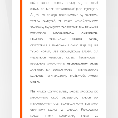
dużo brudu i kurzu, dostaje się do
okuć
okna,
co może spowodować jego pęknięcie.
A jeśli w pokoju dokonywane są naprawy,
trzeba pamiętać, że prace wykończeniowe
stanowią największe zagrożenie dla działania
wszystkich
mechanizmów okiennych.
Dlatego terminowy
serwis okien,
czyszczenie i smarowanie okuć staje się nie
tylko normą, ale obowiązkową zasadą dla
wszystkich właścicieli okien. Terminowe i
regularne smarowanie
mechanizmów okien
zapewnia ich długotrwałe i nieprzerwane
działanie, minimalizując możliwość
awarii
okien.
Nie należy używać słabej, jakości środków do
smarowania okuć okiennych, takich jak
nierafinowany olej słonecznikowy lub smar
grafitowy leżący w garażu. Pracownicy
naszej firmy korzystają tylko ze