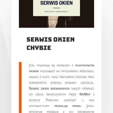
Serwis okien
chybie
Jeśli pojawiają się problemy z
plastikowym
oknem
polegające na wyczuwaniu przeciągu,
hałasu z ulicy, nasz pracownik podczas prac
serwisowych dokona wymiany uszczelki.
Serwis okien drewnianych
należy również
do usług świadczonych przez
OkMat i
możecie Państwo zamówić u nas
systematyczny
przegląd okien.
Jeżeli
występuje problem z ich swobodnym