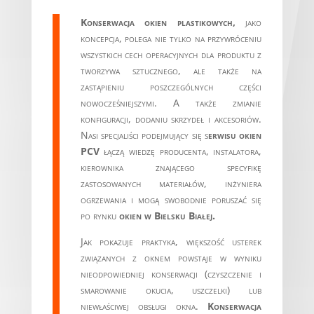
Konserwacja okien plastikowych,
jako
koncepcja, polega nie tylko na przywróceniu
wszystkich cech operacyjnych dla produktu z
tworzywa sztucznego, ale także na
zastąpieniu poszczególnych części
nowocześniejszymi. A także zmianie
konfiguracji, dodaniu skrzydeł i akcesoriów.
Nasi specjaliści podejmujący się s
erwisu okien
PCV
łączą wiedzę producenta, instalatora,
kierownika znającego specyfikę
zastosowanych materiałów, inżyniera
ogrzewania i mogą swobodnie poruszać się
po rynku
okien w Bielsku Białej.
Jak pokazuje praktyka, większość usterek
związanych z oknem powstaje w wyniku
nieodpowiedniej konserwacji (czyszczenie i
smarowanie okucia, uszczelki) lub
niewłaściwej obsługi okna.
Konserwacja