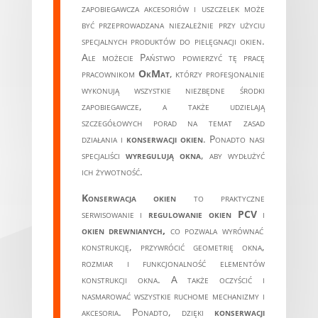
zapobiegawcza akcesoriów i uszczelek może
być przeprowadzana niezależnie przy użyciu
specjalnych produktów do pielęgnacji okien.
Ale możecie Państwo powierzyć tę pracę
pracownikom
OkMat
, którzy profesjonalnie
wykonują wszystkie niezbędne środki
zapobiegawcze, a także udzielają
szczegółowych porad na temat zasad
działania i
konserwacji okien
. Ponadto nasi
specjaliści
wyregulują okna
, aby wydłużyć
ich żywotność.
Konserwacja okien
to praktyczne
serwisowanie i
regulowanie okien PCV
i
okien drewnianych,
co pozwala wyrównać
konstrukcję, przywrócić geometrię okna,
rozmiar i funkcjonalność elementów
konstrukcji okna. A także oczyścić i
nasmarować wszystkie ruchome mechanizmy i
akcesoria. Ponadto, dzięki
konserwacji