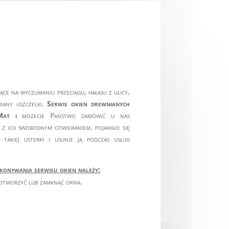
ące na wyczuwaniu przeciągu, hałasu z ulicy,
iany uszczelki.
Serwis okien drewnianych
at i
możecie Państwo zamówić u nas
 z ich swobodnym otwieraniem, pojawiło się
ę takiej usterki i usunie ją podczas usług
konywania serwisu okien należy:
 otworzyć lub zamknąć okna.