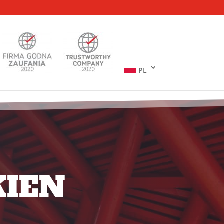
PL
ien