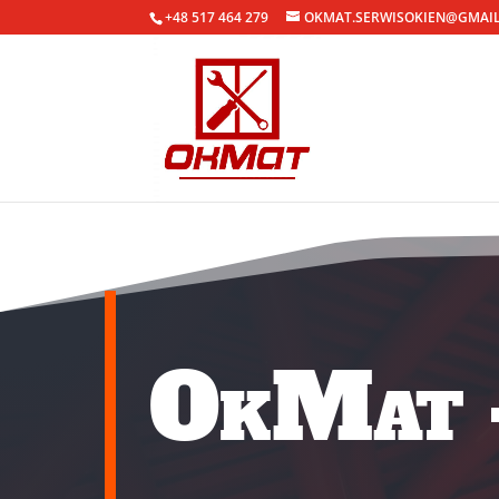
+48 517 464 279
OKMAT.SERWISOKIEN@GMAI
OkMat –