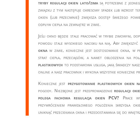
tryby regulacji okien lato/zima
są potrzebne z jedne
związku z tym następuje okresowy spadek lub wzrost t
okien (lub przeciwnie) zwiększa dostęp świeżego powi
odpływ ciepła na zewnątrz w zimie.
Jeśli okno będzie stale pracować w trybie zimowym, dop
powodu stale wysokiego nacisku na nią. Aby zwiększyć
okna
w zimie, konieczne jest dostosowanie okna, w pr
strat ciepła, przeciągów, a nawet oblodzenia na po
plastikowych
to podstawowa usługa, jaką świadczy nasz
online a nasz pracownik i wykona wszystkie konieczne pr
Konieczne jest
przygotowanie plastikowych okien n
pogody. Niezbędne jest przeprowadzenie
regulacji ok
polega fachowa regulacja okien PCV?
Prace wyk
przywróceniem prawidłowego położenia skrzydła ok
uniknąć przeciekania okna i przedostawania się do wnętr