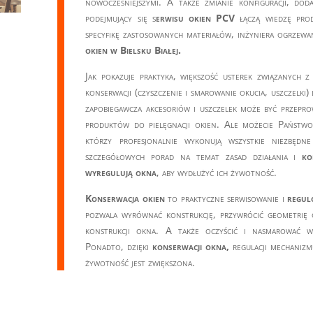
nowocześniejszymi. A także zmianie konfiguracji, doda
podejmujący się s
erwisu okien PCV
łączą wiedzę prod
specyfikę zastosowanych materiałów, inżyniera ogrzewa
okien w Bielsku Białej.
Jak pokazuje praktyka, większość usterek związanych 
konserwacji (czyszczenie i smarowanie okucia, uszczelki)
zapobiegawcza akcesoriów i uszczelek może być przepro
produktów do pielęgnacji okien. Ale możecie Państw
którzy profesjonalnie wykonują wszystkie niezbędne
szczegółowych porad na temat zasad działania i
kon
wyregulują okna
, aby wydłużyć ich żywotność.
Konserwacja okien
to praktyczne serwisowanie i
regul
pozwala wyrównać konstrukcję, przywrócić geometrię 
konstrukcji okna. A także oczyścić i nasmarować ws
Ponadto, dzięki
konserwacji okna,
regulacji mechanizm
żywotność jest zwiększona.