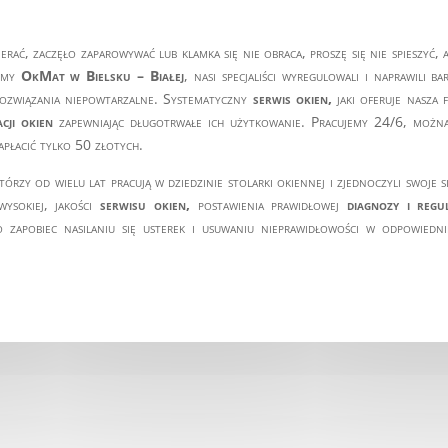
erać, zaczęło zaparowywać lub klamka się nie obraca, proszę się nie spieszy
irmy
OkMat w Bielsku – Białej
, nasi specjaliści wyregulowali i naprawili 
rozwiązania niepowtarzalne. Systematyczny
serwis okien,
jaki oferuje nasza 
cji okien
zapewniając długotrwałe ich użytkowanie. Pracujemy 24/6, możn
apłacić tylko 50 złotych.
tórzy od wielu lat pracują w dziedzinie stolarki okiennej i zjednoczyli swoje 
ysokiej, jakości
serwisu okien,
postawienia prawidłowej
diagnozy i regul
apobiec nasilaniu się usterek i usuwaniu nieprawidłowości w odpowiedni