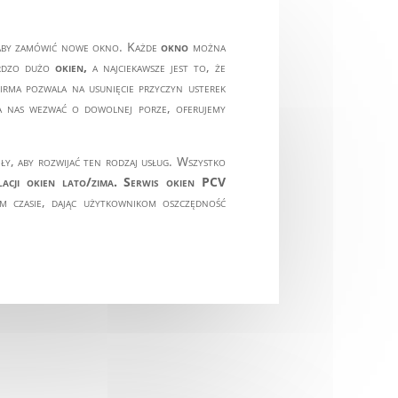
ć, aby zamówić nowe okno. Każde
okno
można
bardzo dużo
okien,
a najciekawsze jest to, że
firma pozwala na usunięcie przyczyn usterek
a nas wezwać o dowolnej porze, oferujemy
siły, aby rozwijać ten rodzaj usług. Wszystko
acji okien lato/zima.
Serwis okien PCV
m czasie, dając użytkownikom oszczędność