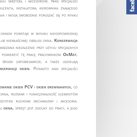
niu skrzydeł i akcesoriów. Nasi specjaliści
ucenta, instalatora, kierownika znającego
nia i mogą swobodnie poruszać się po rynku
z oknem powstaje w wyniku nieodpowiedniej
 lub niewłaściwej obsługi okna.
Konserwacja
wadzana niezależnie przy użyciu specjalnych
o powierzyć tę pracę pracownikom
OkMat
,
 środki zapobiegawcze, a także udzielają
serwacji okien
. Ponadto nasi specjaliści
owanie okien PCV
i
okien drewnianych,
co
okna, rozmiar i funkcjonalność elementów
zystkie ruchome mechanizmy i akcesoria.
u
okna,
sprzęt jest zdolny do pracy, a jego