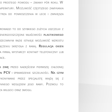
go prostego powodu – zmiany pór roku. W
emperatury. Możliwość częstszego zamykania
etrza do pomieszczenia w lecie i zmniejsza
rowadzi to do szybkiego zużycia uszczelki z
 energooszczędne właściwości
plastikowego
zeciwnym razie istnieje możliwość wzrostu
łączeniu skrzydła z ramą.
Regulacja okien
a firma, wystarczy kontakt telefoniczny lub
ace.
a zimę
przed nadejściem pierwszej chłodnej
ien PCV
i sprawdzenie szczelności.
Na czym
onywane przez specjalistę wiążą się z
iennego względem jego ramy. Pozwoli to
za wilgoci oraz smogu.