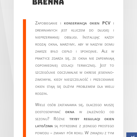
brenna
Zapobieganie i
konserwacja okien PCV
i
drewnianych jest kluczem do długiej i
nieprzerwanej obsługi. Instalując każdy
rodzaj okna, marzymy, aby w naszym domu
zawsze było ciepło i spokojnie. Ale w
praktyce zdarza się, że okna nie zapewniają
odpowiedniej izolacji termicznej. Jest to
szczególnie odczuwalne w okresie jesienno-
zimowym, kiedy nieszczelność i przeciekanie
okien stają się dużym problemem dla wielu
rodzin.
Wiele osób zastanawia się, dlaczego muszę
dostosowywać
okna
w zależności od
sezonu? Różne
tryby regulacji okien
lato/zima
są potrzebne z jednego prostego
powodu – zmiany pór roku. W związku z tym