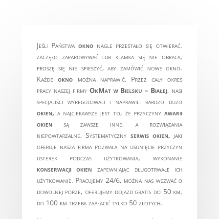
Jeśli Państwa
okno
nagle przestało się otwierać,
zaczęło zaparowywać lub klamka się nie obraca,
proszę się nie spieszyć, aby zamówić nowe okno.
Każde
okno
można naprawić. Przez cały okres
pracy naszej firmy
OkMat w Bielsku – Białej
, nasi
specjaliści wyregulowali i naprawili bardzo dużo
okien,
a najciekawsze jest to, że przyczyny
awarii
okien
są zawsze inne, a rozwiązania
niepowtarzalne. Systematyczny
serwis okien,
jaki
oferuje nasza firma pozwala na usunięcie przyczyn
usterek podczas użytkowania, wykonanie
konserwacji okien
zapewniając długotrwałe ich
użytkowanie. Pracujemy 24/6, można nas wezwać o
dowolnej porze, oferujemy dojazd gratis do 50 km,
do 100 km trzeba zapłacić tylko 50 złotych.