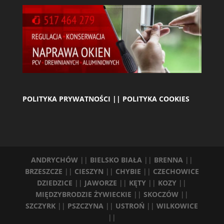
POLITYKA PRYWATNOŚCI || POLITYKA COOKIES
ANDRYCHÓW
||
BIELSKO BIAŁA
||
BRENNA
||
BRZESZCZE
||
CIESZYN
||
CHYBIE
||
CZECHOWICE
DZIEDZICE
||
JAWORZE
||
KĘTY
||
KOZY
||
MIĘDZYBRODZIE ŻYWIECKIE
||
SKOCZÓW
||
SZCZYRK
||
PSZCZYNA
||
USTROŃ
||
WILKOWICE
||