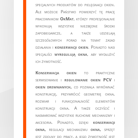
specjalnych produktów do pielęgnacji okien.
Ale możecie Państwo powierzyć tę pracę
pracownikom
OkMat
, którzy profesjonalnie
wykonują wszystkie niezbędne środki
zapobiegawcze, a także udzielają
szczegółowych porad na temat zasad
działania i
konserwacji okien
. Ponadto nasi
specjaliści
wyregulują okna
, aby wydłużyć
ich żywotność.
Konserwacja okien
to praktyczne
serwisowanie i
regulowanie okien PCV
i
okien drewnianych,
co pozwala wyrównać
konstrukcję, przywrócić geometrię okna,
rozmiar i funkcjonalność elementów
konstrukcji okna. A także oczyścić i
nasmarować wszystkie ruchome mechanizmy i
akcesoria. Ponadto, dzięki
konserwacji
okna,
regulacji mechanizmu
okna,
sprzęt
jest zdolny do pracy, a jego żywotność jest