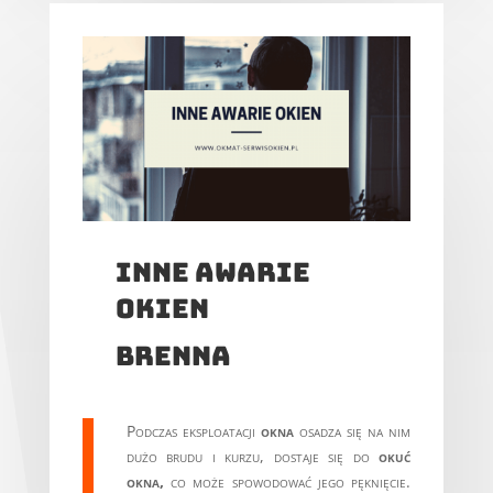
inne awarie
okien
brenna
Podczas eksploatacji
okna
osadza się na nim
dużo brudu i kurzu, dostaje się do
okuć
okna,
co może spowodować jego pęknięcie.