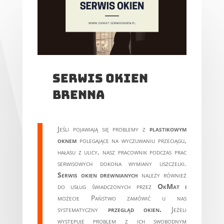
Serwis okien
brenna
Jeśli pojawiają się problemy z
plastikowym
oknem
polegające na wyczuwaniu przeciągu,
hałasu z ulicy, nasz pracownik podczas prac
serwisowych dokona wymiany uszczelki.
Serwis okien drewnianych
należy również
do usług świadczonych przez
OkMat i
możecie Państwo zamówić u nas
systematyczny
przegląd okien.
Jeżeli
występuje problem z ich swobodnym