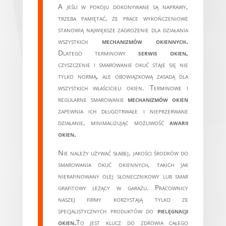
A jeśli w pokoju dokonywane są naprawy,
trzeba pamiętać, że prace wykończeniowe
stanowią największe zagrożenie dla działania
wszystkich
mechanizmów okiennych.
Dlatego terminowy
serwis okien,
czyszczenie i smarowanie okuć staje się nie
tylko normą, ale obowiązkową zasadą dla
wszystkich właścicieli okien. Terminowe i
regularne smarowanie
mechanizmów okien
zapewnia ich długotrwałe i nieprzerwane
działanie, minimalizując możliwość
awarii
okien.
Nie należy używać słabej, jakości środków do
smarowania okuć okiennych, takich jak
nierafinowany olej słonecznikowy lub smar
grafitowy leżący w garażu. Pracownicy
naszej firmy korzystają tylko ze
specjalistycznych produktów do
pielęgnacji
okien.
To jest klucz do zdrowia całego