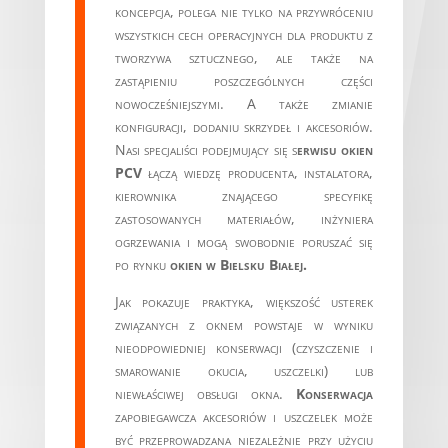
koncepcja, polega nie tylko na przywróceniu
wszystkich cech operacyjnych dla produktu z
tworzywa sztucznego, ale także na
zastąpieniu poszczególnych części
nowocześniejszymi. A także zmianie
konfiguracji, dodaniu skrzydeł i akcesoriów.
Nasi specjaliści podejmujący się s
erwisu okien
PCV
łączą wiedzę producenta, instalatora,
kierownika znającego specyfikę
zastosowanych materiałów, inżyniera
ogrzewania i mogą swobodnie poruszać się
po rynku
okien w Bielsku Białej.
Jak pokazuje praktyka, większość usterek
związanych z oknem powstaje w wyniku
nieodpowiedniej konserwacji (czyszczenie i
smarowanie okucia, uszczelki) lub
niewłaściwej obsługi okna.
Konserwacja
zapobiegawcza akcesoriów i uszczelek może
być przeprowadzana niezależnie przy użyciu