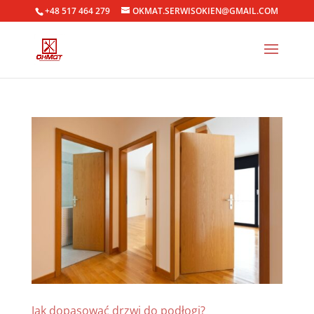
+48 517 464 279
OKMAT.SERWISOKIEN@GMAIL.COM
Jak dopasować drzwi do podłogi?