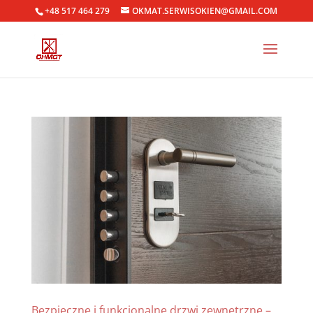
+48 517 464 279
OKMAT.SERWISOKIEN@GMAIL.COM
Bezpieczne i funkcjonalne drzwi zewnętrzne –