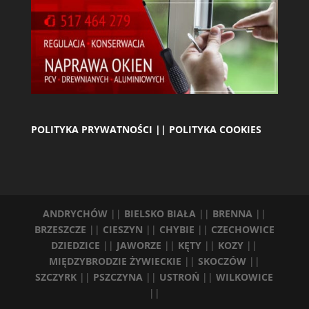
POLITYKA PRYWATNOŚCI || POLITYKA COOKIES
ANDRYCHÓW
||
BIELSKO BIAŁA
||
BRENNA
||
BRZESZCZE
||
CIESZYN
||
CHYBIE
||
CZECHOWICE
DZIEDZICE
||
JAWORZE
||
KĘTY
||
KOZY
||
MIĘDZYBRODZIE ŻYWIECKIE
||
SKOCZÓW
||
SZCZYRK
||
PSZCZYNA
||
USTROŃ
||
WILKOWICE
||