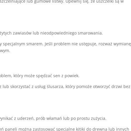
uszczelniające lub gumowe listwy. Upewnij się, że uszczelki są w
zużytych zawiasów lub nieodpowiedniego smarowania.
iasy specjalnym smarem. Jeśli problem nie ustępuje, rozważ wymian
owym.
roblem, który może spędzać sen z powiek.
 lub skorzystać z usług ślusarza, który pomoże otworzyć drzwi bez
ynikać z uderzeń, prób włamań lub po prostu zużycia.
ń paneli można zastosować specjalne kitiki do drewna lub innych