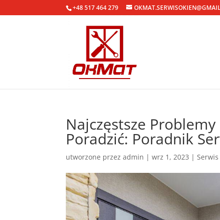
+48 517 464 279
OKMAT.SERWISOKIEN@GMAI
Najczęstsze Problemy 
Poradzić: Poradnik Se
utworzone przez
admin
|
wrz 1, 2023
|
Serwis