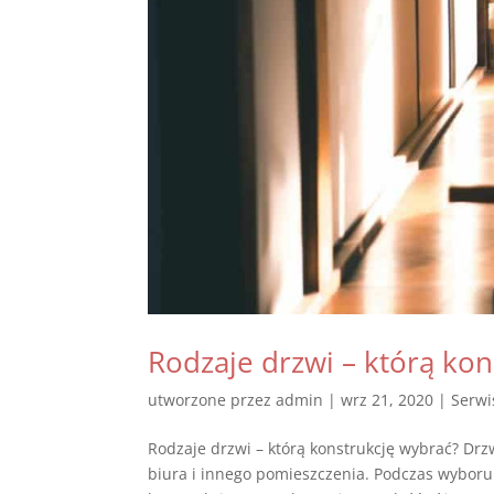
Rodzaje drzwi – którą kon
utworzone przez
admin
|
wrz 21, 2020
|
Serwi
Rodzaje drzwi – którą konstrukcję wybrać? Dr
biura i innego pomieszczenia. Podczas wyboru 