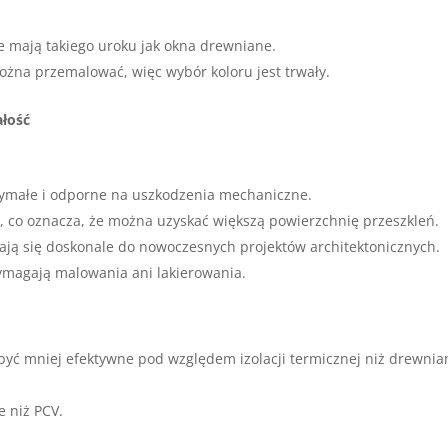
ie mają takiego uroku jak okna drewniane.
można przemalować, więc wybór koloru jest trwały.
łość
zymałe i odporne na uszkodzenia mechaniczne.
e, co oznacza, że można uzyskać większą powierzchnię przeszkleń.
ają się doskonale do nowoczesnych projektów architektonicznych.
ymagają malowania ani lakierowania.
yć mniej efektywne pod względem izolacji termicznej niż drewnia
e niż PCV.