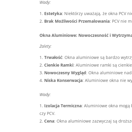
Wady:
Estetyka
: Niektórzy uważają, że okna PCV n
Brak Możliwości Przemalowania
: PCV nie 
Okna Aluminiowe: Nowoczesność i Wytrzyma
Zalety:
Trwałość
: Okna aluminiowe są bardzo wytr
Cienkie Ramki
: Aluminiowe ramki są cienki
Nowoczesny Wygląd
: Okna aluminiowe nad
Niska Konserwacja
: Aluminiowe okna nie w
Wady:
Izolacja Termiczna
: Aluminiowe okna mogą b
czy PCV.
Cena
: Okna aluminiowe zazwyczaj są droższ