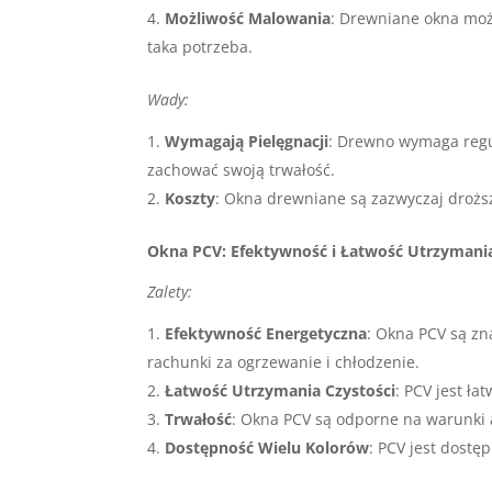
Możliwość Malowania
: Drewniane okna moż
taka potrzeba.
Wady:
Wymagają Pielęgnacji
: Drewno wymaga regul
zachować swoją trwałość.
Koszty
: Okna drewniane są zazwyczaj drożs
Okna PCV: Efektywność i Łatwość Utrzymani
Zalety:
Efektywność Energetyczna
: Okna PCV są zna
rachunki za ogrzewanie i chłodzenie.
Łatwość Utrzymania Czystości
: PCV jest ł
Trwałość
: Okna PCV są odporne na warunki 
Dostępność Wielu Kolorów
: PCV jest dostę