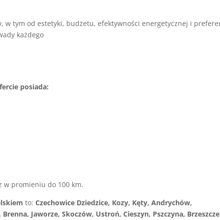
 w tym od estetyki, budżetu, efektywności energetycznej i prefere
 wady każdego
ercie posiada:
z w promieniu do 100 km.
elskiem
to:
Czechowice Dziedzice, Kozy, Kęty, Andrychów,
 Brenna, Jaworze, Skoczów, Ustroń, Cieszyn, Pszczyna, Brzeszcze