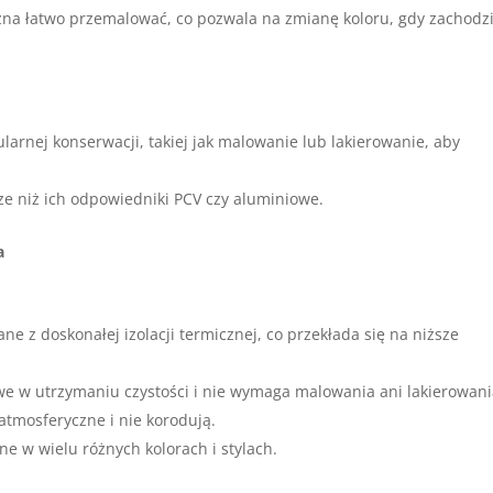
na łatwo przemalować, co pozwala na zmianę koloru, gdy zachodz
arnej konserwacji, takiej jak malowanie lub lakierowanie, aby
ze niż ich odpowiedniki PCV czy aluminiowe.
a
ne z doskonałej izolacji termicznej, co przekłada się na niższe
atwe w utrzymaniu czystości i nie wymaga malowania ani lakierowani
atmosferyczne i nie korodują.
pne w wielu różnych kolorach i stylach.