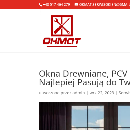
+48 517 464 279
OKMAT.SERWISOKIEN@GMAI
Okna Drewniane, PCV 
Najlepiej Pasują do 
utworzone przez
admin
|
wrz 22, 2023
|
Serwi