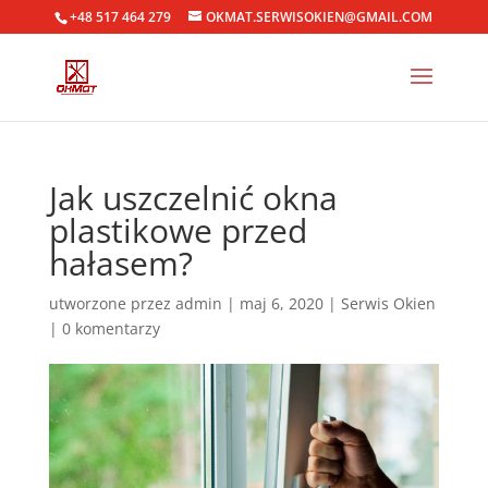
+48 517 464 279
OKMAT.SERWISOKIEN@GMAIL.COM
Jak uszczelnić okna
plastikowe przed
hałasem?
utworzone przez
admin
|
maj 6, 2020
|
Serwis Okien
|
0 komentarzy