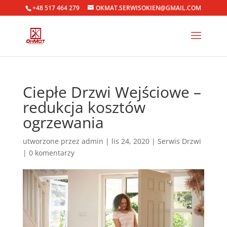
+48 517 464 279
OKMAT.SERWISOKIEN@GMAIL.COM
Ciepłe Drzwi Wejściowe –
redukcja kosztów
ogrzewania
utworzone przez
admin
|
lis 24, 2020
|
Serwis Drzwi
|
0 komentarzy