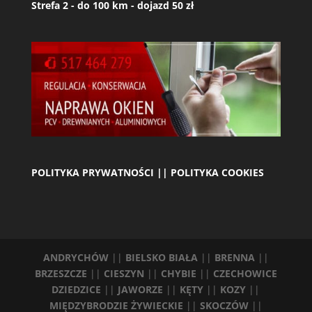
Strefa 2 - do 100 km - dojazd 50 zł
POLITYKA PRYWATNOŚCI || POLITYKA COOKIES
ANDRYCHÓW
||
BIELSKO BIAŁA
||
BRENNA
||
BRZESZCZE
||
CIESZYN
||
CHYBIE
||
CZECHOWICE
DZIEDZICE
||
JAWORZE
||
KĘTY
||
KOZY
||
MIĘDZYBRODZIE ŻYWIECKIE
||
SKOCZÓW
||