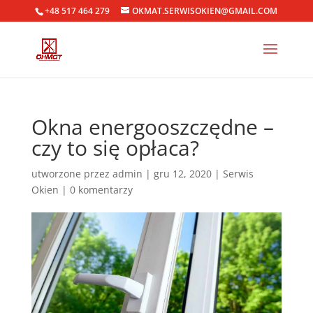
+48 517 464 279
OKMAT.SERWISOKIEN@GMAIL.COM
Okna energooszczędne –
czy to się opłaca?
utworzone przez
admin
|
gru 12, 2020
|
Serwis
Okien
|
0 komentarzy