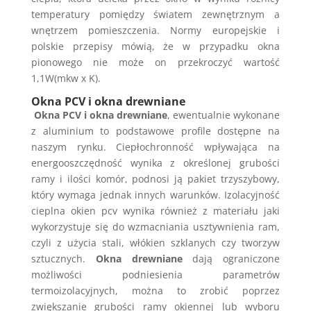
temperatury pomiędzy światem zewnętrznym a
wnętrzem pomieszczenia. Normy europejskie i
polskie przepisy mówią, że w przypadku okna
pionowego nie może on przekroczyć wartość
1,1W(mkw x K).
Okna PCV i okna drewniane
Okna PCV i okna drewniane
, ewentualnie wykonane
z aluminium to podstawowe profile dostępne na
naszym rynku. Ciepłochronność wpływająca na
energooszczędność wynika z określonej grubości
ramy i ilości komór, podnosi ją pakiet trzyszybowy,
który wymaga jednak innych warunków. Izolacyjność
cieplna okien pcv wynika również z materiału jaki
wykorzystuje się do wzmacniania usztywnienia ram,
czyli z użycia stali, włókien szklanych czy tworzyw
sztucznych.
Okna drewniane
dają ograniczone
możliwości podniesienia parametrów
termoizolacyjnych, można to zrobić poprzez
zwiększanie grubości ramy okiennej lub wyboru