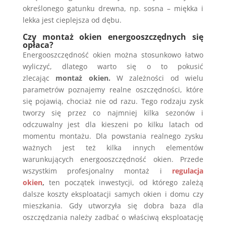
określonego gatunku drewna, np. sosna – miękka i
lekka jest cieplejsza od dębu.
Czy montaż okien energooszczędnych się
opłaca?
Energooszczędność okien można stosunkowo łatwo
wyliczyć, dlatego warto się o to pokusić
zlecając
montaż okien.
W zależności od wielu
parametrów poznajemy realne oszczędności, które
się pojawią, chociaż nie od razu. Tego rodzaju zysk
tworzy się przez co najmniej kilka sezonów i
odczuwalny jest dla kieszeni po kilku latach od
momentu montażu. Dla powstania realnego zysku
ważnych jest też kilka innych elementów
warunkujących energooszczędność okien. Przede
wszystkim profesjonalny montaż i
regulacja
okien
,
ten początek inwestycji, od którego zależą
dalsze koszty eksploatacji samych okien i domu czy
mieszkania. Gdy utworzyła się dobra baza dla
oszczędzania należy zadbać o właściwą eksploatację