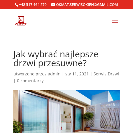
+48 517 464 279
OKMAT.SERWISOKIEN@GMAIL.COM
Jak wybrać najlepsze
drzwi przesuwne?
utworzone przez
admin
|
sty 11, 2021
|
Serwis Drzwi
|
0 komentarzy