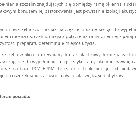
pełniania szczelin znajdujących się pomiędzy ramą okienną a ścia
kowym bonusem jej zastosowania jest powstanie izolacji akusty
ych nieszczelności, chociaż najczęściej stosuje się go do wypełn
konem można uszczelnić miejsca połączenia ramy okiennej z para
zystości preparatu determinuje miejsce użycia.
 i szczelin w oknach drewnianych oraz plastikowych można zasto
prawdzają się do wypełnienia miejsc styku ramy okiennej wewnętrz
ikonowe, na bazie PCV, EPDM. Te ostatnio, funkcjonujące od nieda
suje do uszczelniania zarówno małych jak i większych ubytków.
ercie posiada: