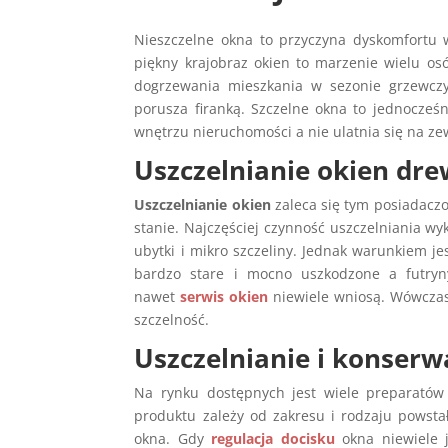
Nieszczelne okna to przyczyna dyskomfortu
piękny krajobraz okien to marzenie wielu os
dogrzewania mieszkania w sezonie grzewcz
porusza firanką. Szczelne okna to jednocześ
wnętrzu nieruchomości a nie ulatnia się na ze
Uszczelnianie okien dr
Uszczelnianie okien
zaleca się tym posiadacz
stanie. Najczęściej czynność uszczelniania w
ubytki i mikro szczeliny. Jednak warunkiem je
bardzo stare i mocno uszkodzone a futryn
nawet
serwis okien
niewiele wniosą. Wówcza
szczelność.
Uszczelnianie i konserw
Na rynku dostępnych jest wiele preparatów
produktu zależy od zakresu i rodzaju powstał
okna. Gdy
regulacja docisku
okna niewiele 