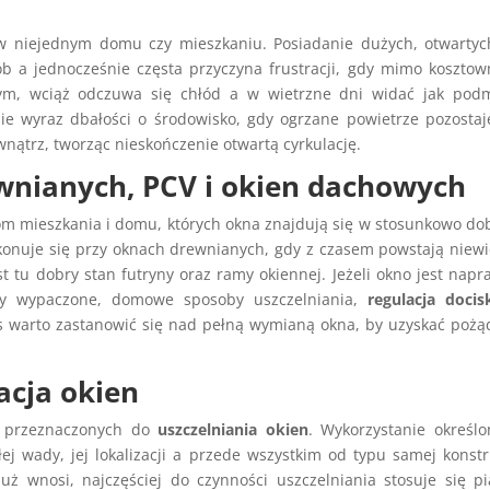
 w niejednym domu czy mieszkaniu. Posiadanie dużych, otwarty
ób a jednocześnie częsta przyczyna frustracji, gdy mimo koszto
ym, wciąż odczuwa się chłód a w wietrzne dni widać jak pod
nie wyraz dbałości o środowisko, gdy ogrzane powietrze pozosta
wnątrz, tworząc nieskończenie otwartą cyrkulację.
ewnianych, PCV i okien dachowych
om mieszkania i domu, których okna znajdują się w stosunkowo d
ykonuje się przy oknach drewnianych, gdy z czasem powstają niewi
st tu dobry stan futryny oraz ramy okiennej. Jeżeli okno jest nap
y wypaczone, domowe sposoby uszczelniania,
regulacja docis
s warto zastanowić się nad pełną wymianą okna, by uzyskać poż
acja okien
 przeznaczonych do
uszczelniania okien
. Wykorzystanie określ
ej wady, jej lokalizacji a przede wszystkim od typu samej konstr
już wnosi, najczęściej do czynności uszczelniania stosuje się p