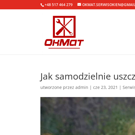
+48 517 464 279
OKMAT.SERWISOKIEN@GMAI
Jak samodzielnie uszc
utworzone przez
admin
|
cze 23, 2021
|
Serwi