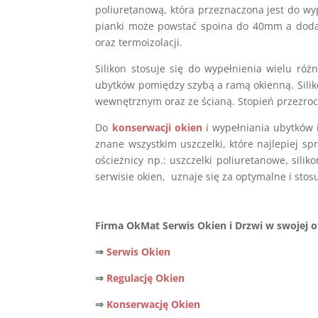
poliuretanową, która przeznaczona jest do wy
pianki może powstać spoina do 40mm a dodat
oraz termoizolacji.
Silikon stosuje się do wypełnienia wielu różn
ubytków pomiędzy szybą a ramą okienną. Sili
wewnętrznym oraz ze ścianą. Stopień przezroc
Do
konserwacji okien
i wypełniania ubytków
znane wszystkim uszczelki, które najlepiej s
ościeżnicy np.: uszczelki poliuretanowe, sil
serwisie okien, uznaje się za optymalne i sto
Firma OkMat Serwis Okien i Drzwi w swojej of
⇒
Serwis Okien
⇒
Regulację Okien
⇒
Konserwację Okien