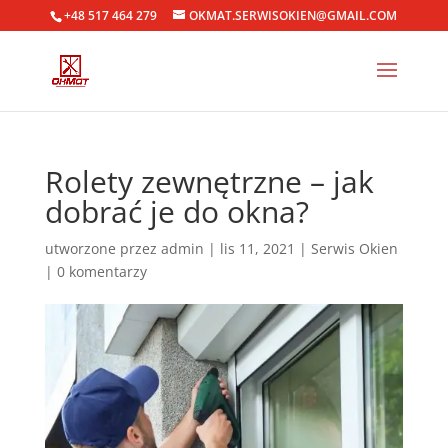
+48 517 464 279
OKMAT.SERWISOKIEN@GMAIL.COM
Rolety zewnętrzne – jak
dobrać je do okna?
utworzone przez
admin
|
lis 11, 2021
|
Serwis Okien
|
0 komentarzy