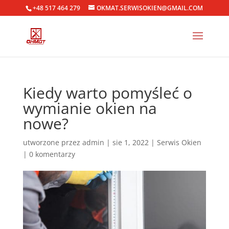
+48 517 464 279
OKMAT.SERWISOKIEN@GMAIL.COM
Kiedy warto pomyśleć o
wymianie okien na
nowe?
utworzone przez
admin
|
sie 1, 2022
|
Serwis Okien
|
0 komentarzy