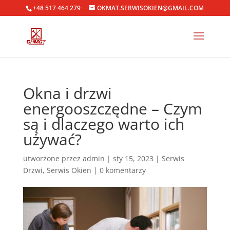
+48 517 464 279
OKMAT.SERWISOKIEN@GMAIL.COM
Okna i drzwi
energooszczędne – Czym
są i dlaczego warto ich
używać?
utworzone przez
admin
|
sty 15, 2023
|
Serwis
Drzwi
,
Serwis Okien
|
0 komentarzy