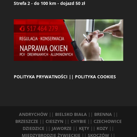
Strefa 2 - do 100 km - dojazd 50 zł
POLITYKA PRYWATNOŚCI || POLITYKA COOKIES
ANDRYCHÓW
||
BIELSKO BIAŁA
||
BRENNA
||
BRZESZCZE
||
CIESZYN
||
CHYBIE
||
CZECHOWICE
DZIEDZICE
||
JAWORZE
||
KĘTY
||
KOZY
||
MIĘDZYBRODZIE ŻYWIECKIE
||
SKOCZÓW
||