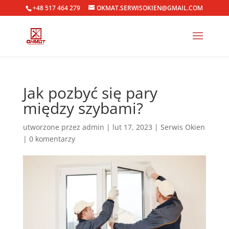
+48 517 464 279
OKMAT.SERWISOKIEN@GMAIL.COM
Jak pozbyć się pary
między szybami?
utworzone przez
admin
|
lut 17, 2023
|
Serwis Okien
|
0 komentarzy