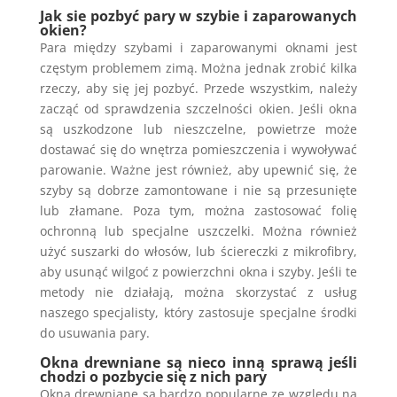
Jak sie pozbyć pary w szybie i zaparowanych
okien?
Para między szybami i zaparowanymi oknami jest
częstym problemem zimą. Można jednak zrobić kilka
rzeczy, aby się jej pozbyć. Przede wszystkim, należy
zacząć od sprawdzenia szczelności okien. Jeśli okna
są uszkodzone lub nieszczelne, powietrze może
dostawać się do wnętrza pomieszczenia i wywoływać
parowanie. Ważne jest również, aby upewnić się, że
szyby są dobrze zamontowane i nie są przesunięte
lub złamane. Poza tym, można zastosować folię
ochronną lub specjalne uszczelki. Można również
użyć suszarki do włosów, lub ściereczki z mikrofibry,
aby usunąć wilgoć z powierzchni okna i szyby. Jeśli te
metody nie działają, można skorzystać z usług
naszego specjalisty, który zastosuje specjalne środki
do usuwania pary.
Okna drewniane są nieco inną sprawą jeśli
chodzi o pozbycie się z nich pary
Okna drewniane są bardzo popularne ze względu na